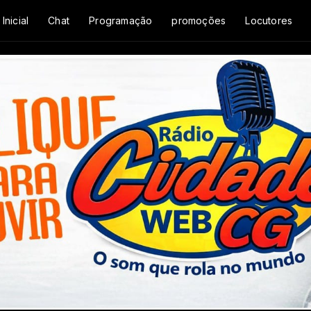
Inicial
Chat
Programação
promoções
Locutores